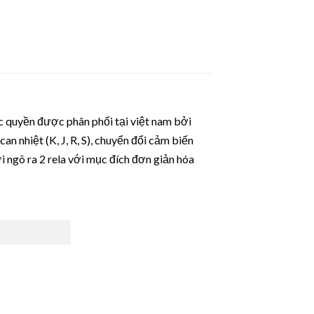
 quyền được phân phối tại việt nam bởi
n nhiệt (K, J, R, S), chuyển đổi cảm biến
i ngõ ra 2 rela với mục đích đơn giản hóa