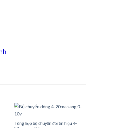
nh
Bộ chuyển đổi tín h
Z109REG
Tổng hợp bộ chuyển đổi tín hiệu 4-