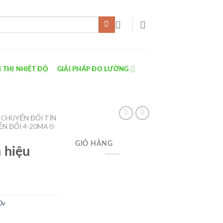
 THỊ NHIỆT ĐỘ
GIẢI PHÁP ĐO LƯỜNG
 CHUYỂN ĐỔI TÍN
N ĐỔI 4-20MA 0-
GIỎ HÀNG
 hiệu
0v