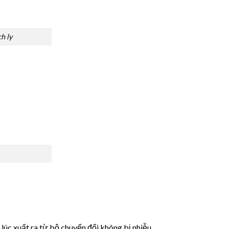
 ly
 lúc xuất ra từ bộ chuyển đổi không bị nhiễu