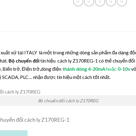
uất xứ tại ITALY là một trong những dòng sản phẩm đa dạng độc
hát.
tín hiệu cách ly Z170REG-1 có thể chuyển đổi ca
Bộ chuyển đổi
 Biến trở, Điện trở,dòng điện
hoặc
vớ
thành dòng 4-20mA
0-10v
 bị SCADA, PLC… nhận được tín hiệu một cách tốt nhất.
Bộ chuyển đổi cách ly Z170REG
chuyển đổi cách ly Z170REG-1