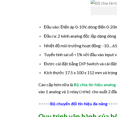
Đầu vào: Điện áp 0-10V, dòng điện 0-20m
Đầu ra: 2 kênh analog độc lập dạng dòng
Nhiệt độ môi trường hoạt động: -10….6
Tuyến tính sai số <1% với đầu vào input 
Được cài đặt bằng DIP Switch và cài đặ
Kích thước 17.5 x 100 x 112 mm và trọng
Cao cấp hơn nữa là
Bộ chia tín hiệu anal
vào 1 analog và 1 relay ( rơle) cho xuất 2 đ
>>>>>
<<<
Bộ chuyển đổi tín hiệu đa năng
Quy trình vận hành của bộ