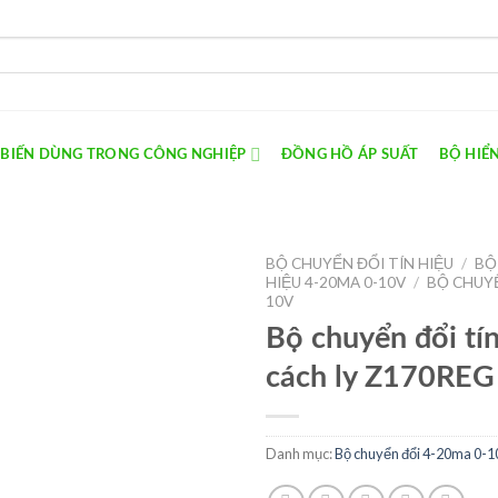
 BIẾN DÙNG TRONG CÔNG NGHIỆP
ĐỒNG HỒ ÁP SUẤT
BỘ HIỂN
BỘ CHUYỂN ĐỔI TÍN HIỆU
/
BỘ
HIỆU 4-20MA 0-10V
/
BỘ CHUYỂ
10V
Bộ chuyển đổi tín
cách ly Z170REG
Danh mục:
Bộ chuyển đổi 4-20ma 0-1