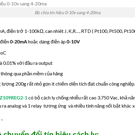
Bộ chia tín hiệu 0-10v sang 4-20ma
A, điện trở 1-100kΩ, can nhiêt J, K,R…, RTD ( Pt100, Pt500, Pt10
 điện
hoặc dạng điện áp
0-20mA
0-10V
5oC
và 0.01% với đầu ra output
t thông qua phần mềm của hãng
 lượng 200g rất nhỏ gọn ít chiếm diện tích đạt chuẩn công nghiệp
có bộ cách ly chống nhiễu rất cao 3.750 Vac, khả nă
og Z109REG2-1
ầu ra analog và 1 relay tương ứng và nhiều tính năng nổi bật khác
x
<<
 chuyển đổi tín hiệu cách ly: