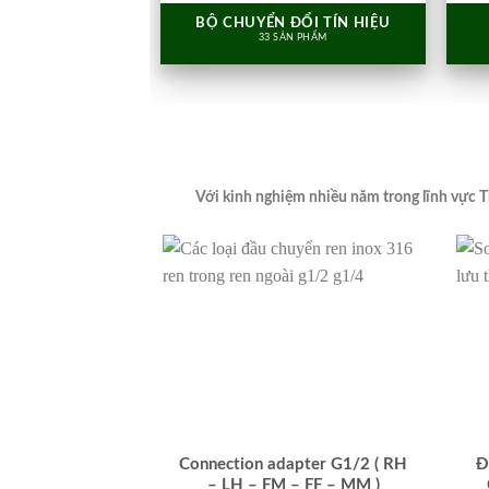
BỘ CHUYỂN ĐỔI TÍN HIỆU
33 SẢN PHẨM
Với kinh nghiệm nhiều năm trong lĩnh vực T
Connection adapter G1/2 ( RH
Đ
– LH – FM – FF – MM )