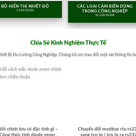
BỘ HIỂN THỊ NHIỆT ĐỘ
CÁC LOẠI CẢM BIẾN DÙNG
4 SẢN PHẨM
TRONG CÔNG NGHIỆP
34 SẢN PHẨM
Chia Sẻ Kinh Nghiệm Thực Tế
hiết Bị Đo Lường Công Nghiệp. Chúng tôi xin trao đổi một vài thông tin b
iốt chỉnh lưu có đặc tính gì –
Chuyển đổi modbus rtu rs2
Công thức tính diode zener
sang tcp ip | tcp ip ra rs23