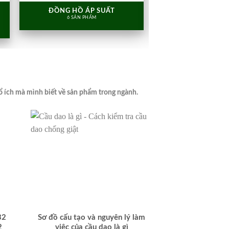
ĐỒNG HỒ ÁP SUẤT
GIẢI PHÁP ĐO
6 SẢN PHẨM
7 SẢN PHẨ
ổ ích mà mình biết về sản phẩm trong ngành.
32
Sơ đồ cấu tạo và nguyên lý làm
Cảm biến đo ch
2
việc của cầu dao là gì
3m 6m 10m 