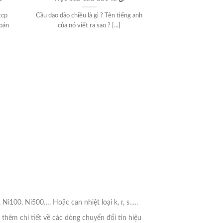
130m
tcp
Cầu dao đảo chiều là gì ? Tên tiếng anh
Áp suất thuỷ tĩnh
hoán
của nó viết ra sao ? [...]
biệt với nhiều ưu t
Ni100, Ni500…. Hoặc can nhiệt loại k, r, s…..
thêm chi tiết về các dòng chuyển đổi tín hiệu