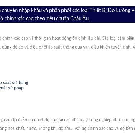
huyên nhập khẩu và phân phối các loại Thiết Bị Đo Lường v
ộ chính xác cao theo tiêu chuẩn Châu Âu.
chính xác cao và thời gian hoạt động ổn định lâu dài. Các loại cảm biế
…. dùng để đo và điều phối áp suất thông qua van điều khiển tuyến tính. 
p suất sr1 hãng
xuất xứ pháp
 các địa điểm có nhiệt độ cao tại các nhà máy công nghiệp như lò nung,
ường hóa chất, nước, không khí, độ ẩm… với độ chính xác cao và độ bền d