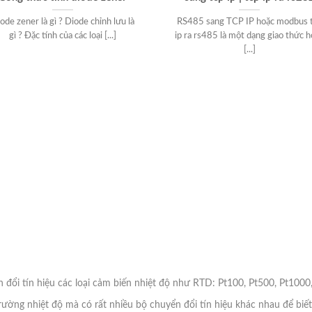
ode zener là gì ? Diode chỉnh lưu là
RS485 sang TCP IP hoặc modbus 
gì ? Đặc tính của các loại [...]
ip ra rs485 là một dạng giao thức 
[...]
n đổi tín hiệu các loại cảm biến nhiệt độ như RTD: Pt100, Pt500, Pt1000, 
ường nhiệt độ mà có rất nhiều bộ chuyển đổi tín hiệu khác nhau để biết 