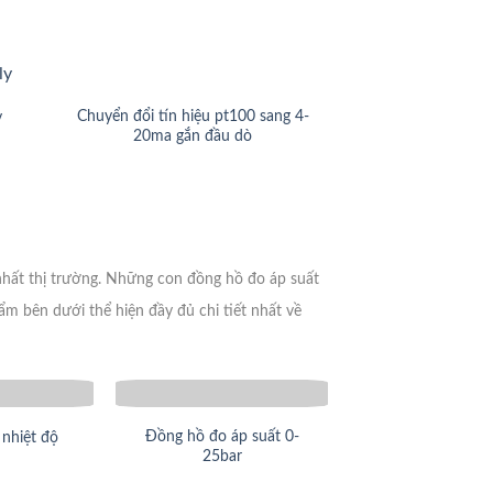
Chuyển đổi tín hiệu pt100 sang 4-
y
20ma gắn đầu dò
Chuyển đổi tín hi
4-2
 nhất thị trường. Những con đồng hồ đo áp suất
m bên dưới thể hiện đầy đủ chi tiết nhất về
Đồng hồ đo áp suất 0-
nhiệt độ
25bar