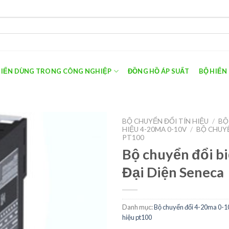
 BIẾN DÙNG TRONG CÔNG NGHIỆP
ĐỒNG HỒ ÁP SUẤT
BỘ HIỂN
BỘ CHUYỂN ĐỔI TÍN HIỆU
/
BỘ
HIỆU 4-20MA 0-10V
/
BỘ CHUYỂ
PT100
Bộ chuyển đổi bi
Đại Diện Seneca
Danh mục:
Bộ chuyển đổi 4-20ma 0-1
hiệu pt100