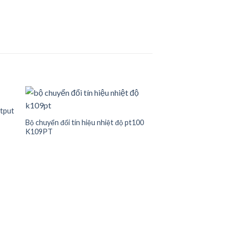
utput
Bộ chuyển đổi tín hiệu nhiệt độ pt100
K109PT
Bộ chuyển đổi tín hiệ