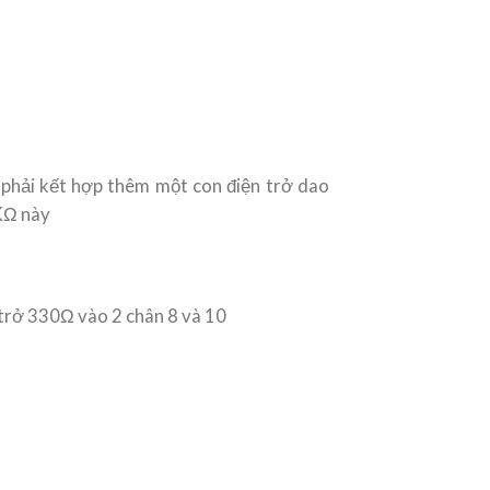
i phải kết hợp thêm một con điện trở dao
KΩ này
n trở 330Ω vào 2 chân 8 và 10