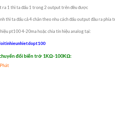
 ra 1 thì ta đấu 1 trong 2 output trên đều được
h thì ta đấu cả 4 chân theo nhu cách đấu output đầu ra phía t
hiệu pt100 4-20ma hoặc chia tín hiệu analog tại:
oitinhieunhietdopt100
 chuyển đổi biến trở 1KΩ-100KΩ:
 Phát