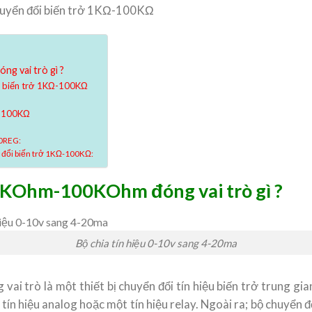
huyển đổi biến trở 1KΩ-100KΩ
g vai trò gì ?
ổi biến trở 1KΩ-100KΩ
Ω-100KΩ
70REG:
n đổi biến trở 1KΩ-100KΩ:
 1KOhm-100KOhm đóng vai trò gì ?
Bộ chia tín hiệu 0-10v sang 4-20ma
i trò là một thiết bị chuyển đổi tín hiệu biến trở trung gia
 hiệu analog hoặc một tín hiệu relay. Ngoài ra; bộ chuyển đổ