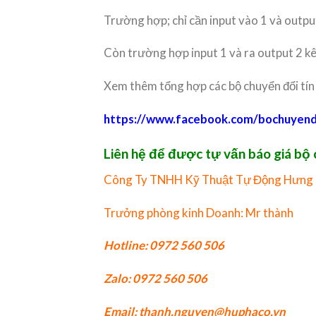
Trường hợp; chỉ cần input vào 1 và output
Còn trường hợp input 1 và ra output 2 kên
Xem thêm tổng hợp các bộ chuyển đổi tín 
https://www.facebook.com/bochuyend
Liên hệ để được tự vấn báo giá bộ
Công Ty TNHH Kỹ Thuật Tự Động Hưng
Trưởng phòng kinh Doanh: Mr thành
Hotline: 0972 560 506
Zalo: 0972 560 506
Email: thanh.nguyen@huphaco.vn