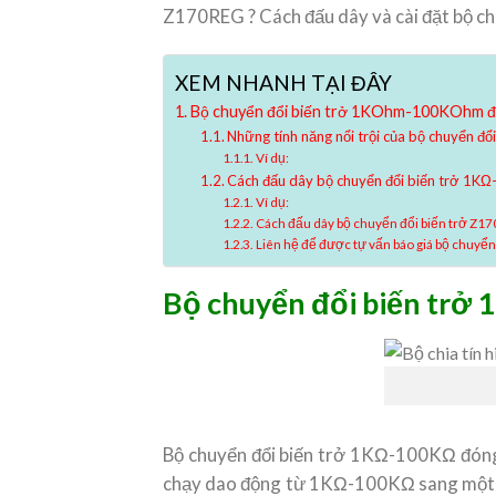
Z170REG ? Cách đấu dây và cài đặt bộ c
XEM NHANH TẠI ĐÂY
Bộ chuyển đổi biến trở 1KOhm-100KOhm đón
Những tính năng nổi trội của bộ chuyển đ
Ví dụ:
Cách đấu dây bộ chuyển đổi biến trở 1K
Ví dụ:
Cách đấu dây bộ chuyển đổi biến trở Z1
Liên hệ để được tự vấn báo giá bộ chuyể
Bộ chuyển đổi biến trở
Bộ chuyển đổi biến trở 1KΩ-100KΩ đóng va
chạy dao động từ 1KΩ-100KΩ sang một tín