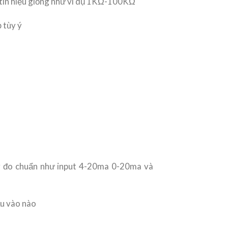
a tín hiệu giống như ví dụ 1KΩ-100KΩ
 tùy ý
dãy đo chuẩn như input 4-20ma 0-20ma và
ầu vào nào