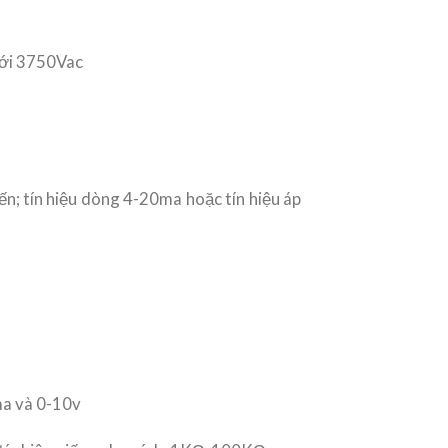
 tới 3750Vac
n; tín hiệu dòng 4-20ma hoặc tín hiệu áp
ma và 0-10v