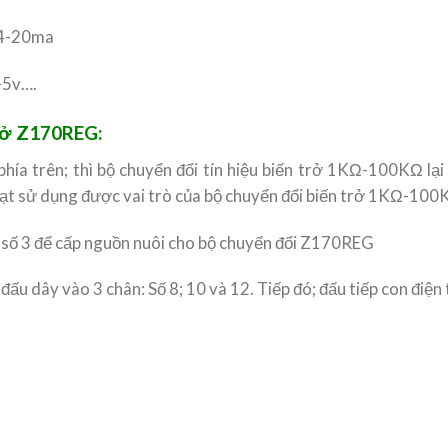
 4-20ma
-5v….
trở Z170REG:
 phía trên; thì bộ chuyển đổi tín hiệu biến trở 1KΩ-100KΩ lạ
ạt sử dụng được vai trò của bộ chuyển đổi biến trở 1KΩ-100
à số 3 để cấp nguồn nuôi cho bộ chuyển đổi Z170REG
đấu dây vào 3 chân: Số 8; 10 và 12. Tiếp đó; đấu tiếp con điệ