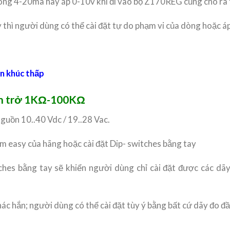
u dòng 4-20ma hay áp 0-10v khi đi vào bộ Z170REG cũng cho r
thì người dùng có thể cài đặt tự do phạm vi của dòng hoặc áp
ân khúc thấp
ến trở 1KΩ-100KΩ
nguồn 10..40 Vdc / 19..28 Vac.
ềm easy của hãng hoặc cài đặt Dip- switches bằng tay
itches bằng tay sẽ khiển người dùng chỉ cài đặt được các 
hác hắn; người dùng có thể cài đặt tùy ý bằng bất cứ dãy đo đ