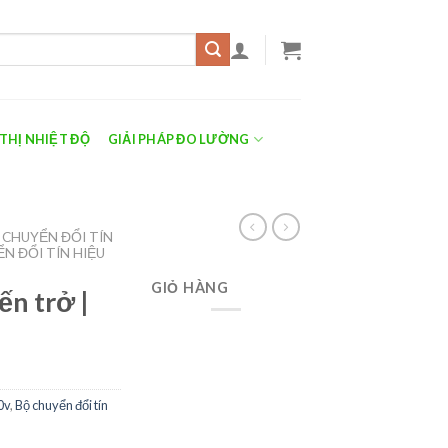
 THỊ NHIỆT ĐỘ
GIẢI PHÁP ĐO LƯỜNG
 CHUYỂN ĐỔI TÍN
N ĐỔI TÍN HIỆU
GIỎ HÀNG
ến trở |
0v
,
Bộ chuyển đổi tín