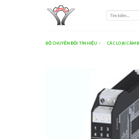
Skip
to
Tìm
content
kiếm:
BỘ CHUYỂN ĐỔI TÍN HIỆU
CÁC LOẠI CẢM