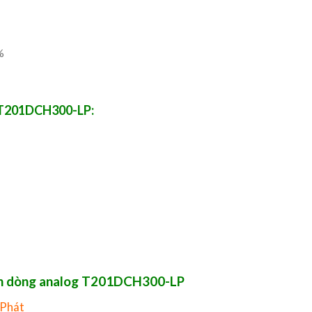
%
a T201DCH300-LP:
iến dòng analog T201DCH300-LP
 Phát