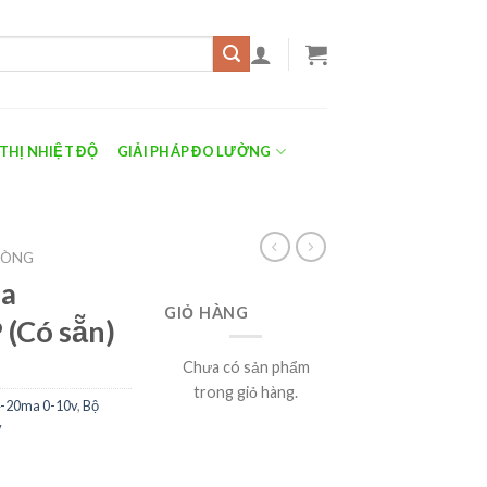
 THỊ NHIỆT ĐỘ
GIẢI PHÁP ĐO LƯỜNG
DÒNG
ma
GIỎ HÀNG
(Có sẵn)
Chưa có sản phẩm
trong giỏ hàng.
4-20ma 0-10v
,
Bộ
v