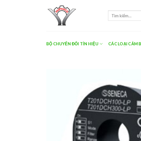
Skip
to
Tìm
content
kiếm:
BỘ CHUYỂN ĐỔI TÍN HIỆU
CÁC LOẠI CẢM