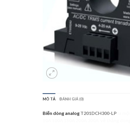
MÔ TẢ
ĐÁNH GIÁ (0)
Biến dòng analog
T201DCH300-LP
là một
10A 100A 150A 200A 300A về thẳng dòn