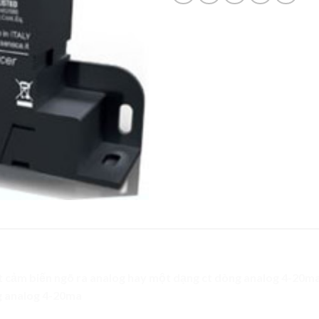
 cảm biến ngõ ra analog hay một dạng ct dòng analog 4-20ma 
g analog 4-20ma