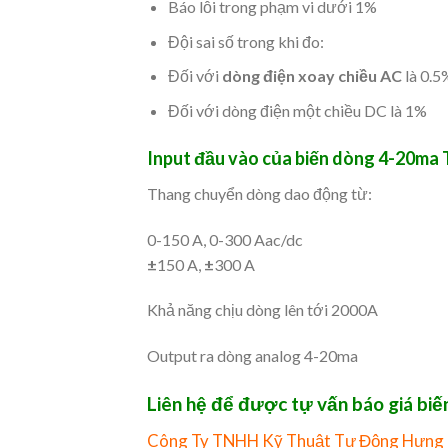
Báo lỗi trong phạm vi dưới 1%
Đội sai số trong khi đo:
Đối với
dòng điện xoay chiều AC
là 0.5
Đối với dòng điện một chiều DC là 1%
Input đầu vào của biến dòng 4-20m
Thang chuyển dòng dao động từ:
0-150 A, 0-300 Aac/dc
±
150 A,
±
300 A
Khả năng chịu dòng lên tới 2000A
Output ra dòng analog 4-20ma
Liên hệ để được tự vấn báo giá b
Công Ty TNHH Kỹ Thuật Tự Động Hưng