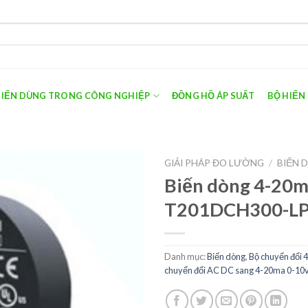
 BIẾN DÙNG TRONG CÔNG NGHIỆP
ĐỒNG HỒ ÁP SUẤT
BỘ HIỂN
GIẢI PHÁP ĐO LƯỜNG
/
BIẾN 
Biến dòng 4-20
T201DCH300-LP 
Danh mục:
Biến dòng
,
Bộ chuyển đổi 
chuyển đổi AC DC sang 4-20ma 0-10