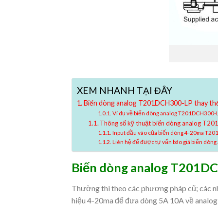
XEM NHANH TẠI ĐÂY
Biến dòng analog T201DCH300-LP thay thế 
Ví dụ về biến dòng analog T201DCH300-L
Thông số kỹ thuật biến dòng analog T
Input đầu vào của biến dòng 4-20ma T2
Liên hệ để được tự vấn báo giá biến dò
Biến dòng analog T201DCH
Thường thì theo các phương pháp cũ; các n
hiệu 4-20ma để đưa dòng 5A 10A về analo