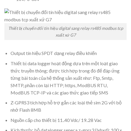
Thiết bị chuyển đổi tín hiệu digital sang relay rs485 modbus tcp
xuất xứ G7
Output tín hiệu SPDT dạng relay điều khiển
Thiết bị data logger hoạt động dựa trên một loạt giao
thức truyền thông; được tích hợp trong đó để đáp ứng
từng bài toán của hệ thống sản xuất như: Ftp, Smtp,
SMTP, phần còn lại HTTP; https, ModBUS RTU,
ModBUS TCP-IP và các giao thức giao tiếp SMS
Z-GPRS3 tích hợp hỗ trợ gắn các loại thẻ sim 2G với bộ
nhớ Flash 8MB
Nguồn cấp cho thiết bị 11..40 Vdc/ 19..28 Vac
Kích thước bộ datalogger seneca z-gprs3 (lxhxd): 100 x