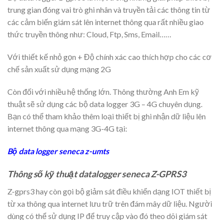
trung gian đóng vai trò ghi nhân và truyền tải các thông tin từ
các cảm biến giám sát lên internet thông qua rất nhiều giao
thức truyền thông như: Cloud, Ftp, Sms, Email……
Với thiết kế nhỏ gọn + Độ chính xác cao thích hợp cho các cơ
chế sản xuất sử dụng mạng 2G
Còn đối với nhiều hệ thống lớn. Thông thường Anh Em kỹ
thuật sẽ sử dụng các bộ data logger 3G – 4G chuyên dụng.
Bạn có thể tham khảo thêm loại thiết bị ghi nhận dữ liệu lên
internet thông qua mạng 3G-4G tại:
Bộ data logger seneca z-umts
Thông số kỹ thuật datalogger seneca Z-GPRS3
Z-gprs3 hay còn gọi bộ giảm sát điều khiển dạng IOT thiết bị
từ xa thông qua internet lưu trữ trên đám mây dữ liệu. Người
dùng có thể sử dụng IP để truy cập vào đó theo dõi giám sát