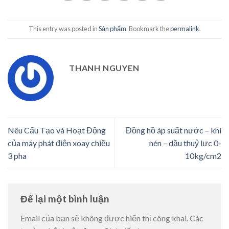
This entry was posted in
Sản phẩm
. Bookmark the
permalink
.
THANH NGUYEN
Nêu Cấu Tạo và Hoạt Động
Đồng hồ áp suất nước – khí
của máy phát điện xoay chiều
nén – dầu thuỷ lực 0-
3 pha
10kg/cm2
Để lại một bình luận
Email của bạn sẽ không được hiển thị công khai.
Các