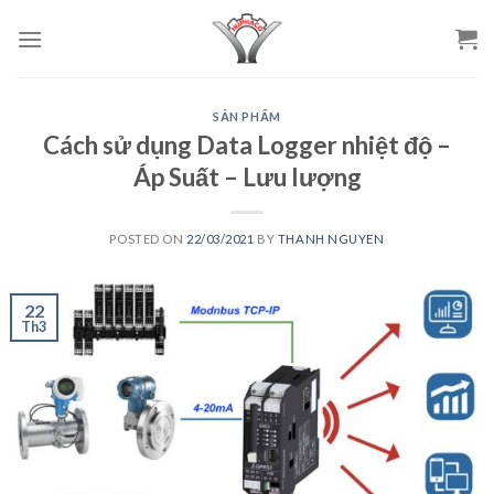
Skip
to
content
SẢN PHẨM
Cách sử dụng Data Logger nhiệt độ –
Áp Suất – Lưu lượng
POSTED ON
22/03/2021
BY
THANH NGUYEN
22
Th3