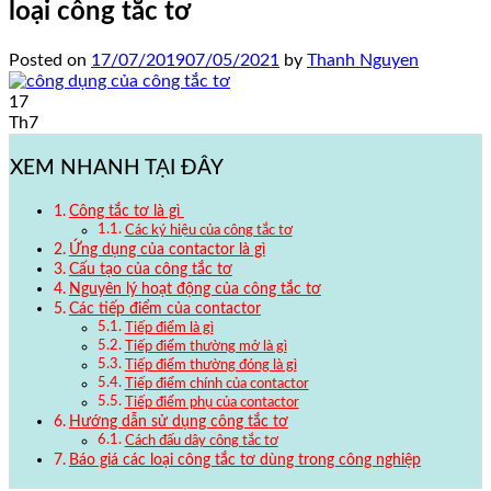
loại công tắc tơ
Posted on
17/07/2019
07/05/2021
by
Thanh Nguyen
17
Th7
XEM NHANH TẠI ĐÂY
Công tắc tơ là gì
Các ký hiệu của công tắc tơ
Ứng dụng của contactor là gì
Cấu tạo của công tắc tơ
Nguyên lý hoạt động của công tắc tơ
Các tiếp điểm của contactor
Tiếp điểm là gì
Tiếp điểm thường mở là gì
Tiếp điểm thường đóng là gì
Tiếp điểm chính của contactor
Tiếp điểm phụ của contactor
Hướng dẫn sử dụng công tắc tơ
Cách đấu dây công tắc tơ
Báo giá các loại công tắc tơ dùng trong công nghiệp