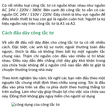
Có rất nhiều loại công tắc tơ có nguồn khác nhau như nguồn
AC 24V / 220V / 380V. Bên cạnh đó công tắc to vẫn có các
nguồn DC 24V / 110V / 220V. Đây chính là khu vực nguồn để
điều khiển thiết bị hay còn gọi là nguồn cuộn hút. Người ta ký
hiệu nguồn này trên công tắc tơ là A1 và A2.
Cách đấu dây công tắc tơ
Về vấn đề đấu nối dây điện cho công tắc tơ ta có rất nhiều
cách. Đặc biệt; các anh kỹ sư nước ngoài thường toàn đấu
ngược, thích là đấu và không theo bất kỳ một nguyên tắc
chung nào. Thậm chí nguồn còn đấu vào nhiều vị trí khác
nhau. Điều này dẫn đến chằng chịt dây gây khó khăn trong
sửa chữa hoặc không để ý nguồn chỗ nào dẫn đến bị giật là
chuyện thường trong nhà máy
Theo kinh nghiệm lâu năm; tôi nghĩ các bạn nên đấu theo một
nguyên tắc chung nhất định theo chiều song song. Tức là đấu
đầu vào phía trên và đầu ra phía dưới theo hướng thẳng từ
trên xuống. Làm như vậy giúp thuận lợi cho việc sửa chữa sau
này. Đồng thời không gây nguy hiểm cho người sử dụng