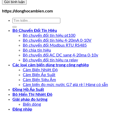
https://donghocambien.com
Tìm
kiếm:
Bộ Chuyển Đổi Tín Hiệu
Bộ chuyển đổi tín hiệu pt100
Bộ chuyển đổi tín hiệu 4-20mA 0-10V
Bộ chuyển đổi Modbus RTU RS485
Bộ chia tín hiệu
Bộ chuyển đổi AC DC sang 4-20ma 0-10v
Bộ chuyển đổi tín hiệu ra relay
Các loại cảm biến dùng trong công nghiệp
Cảm Biến Nhiệt Độ
Cảm Biến Áp Suất
Cảm Biến Siêu Âm
Cảm biến đo mức nước G7 giá rẻ | Hàng có sẵn
Đồng Hồ Áp Suất
Bộ Hiển Thị Nhiệt Độ
Giải pháp đo lường
Biến dòng
Đăng nhập