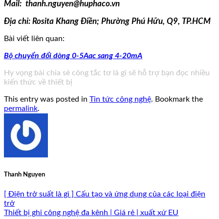
Mail:
thanh.nguyen@huphaco.vn
Địa chỉ: Rosita Khang Điền; Phường Phú Hữu, Q9, TP.HCM
Bài viết liên quan:
Bộ chuyển đổi dòng 0-5Aac sang 4-20mA
Hy vọng bài chia sẻ công tắc tơ là gì sẽ hỗ trợ bạn đọc nhiều
kiến thức về thiết bị
This entry was posted in
Tin tức công nghệ
. Bookmark the
permalink
.
Thanh Nguyen
[ Điện trở suất là gì ] Cấu tạo và ứng dụng của các loại điện
trở
Thiết bị ghi công nghệ đa kênh | Giá rẻ | xuất xứ EU