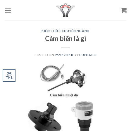
Skip
to
content
KIẾN THỨC CHUYÊN NGÀNH
Cảm biến là gì
POSTED ON
25/01/2018
BY
HUPHACO
25
Th1