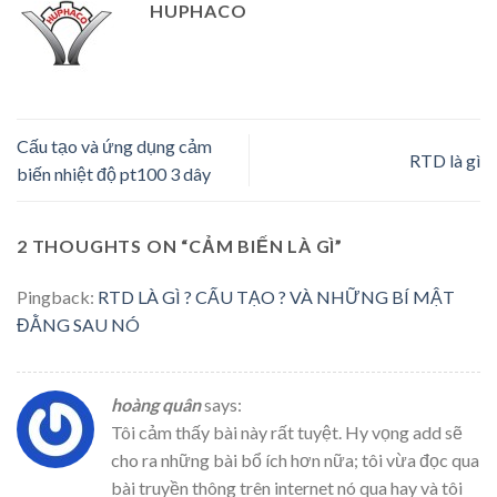
HUPHACO
Cấu tạo và ứng dụng cảm
RTD là gì
biến nhiệt độ pt100 3 dây
2 THOUGHTS ON “
CẢM BIẾN LÀ GÌ
”
Pingback:
RTD LÀ GÌ ? CẤU TẠO ? VÀ NHỮNG BÍ MẬT
ĐẰNG SAU NÓ
hoàng quân
says:
Tôi cảm thấy bài này rất tuyệt. Hy vọng add sẽ
cho ra những bài bổ ích hơn nữa; tôi vừa đọc qua
bài truyền thông trên internet nó qua hay và tôi