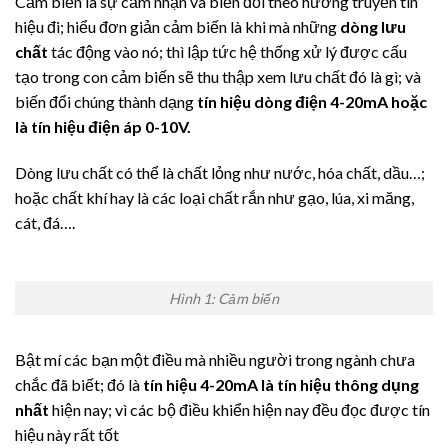
Cảm biến là sự cảm nhận và biến đổi theo hướng truyền tín
hiệu đi; hiểu đơn giản cảm biến là khi mà những
dòng lưu
chất
tác động vào nó; thì lập tức hệ thống xử lý được cấu
tạo trong con cảm biến sẽ thu thập xem lưu chất đó là gì; và
biến đổi chúng thành dạng
tín hiệu dòng điện 4-20mA hoặc
là tín hiệu điện áp 0-10V.
Dòng lưu chất có thể là chất lỏng như nước, hóa chất, dầu…;
hoặc chất khí hay là các loại chất rắn như gạo, lúa, xi măng,
cát, đá….
Hình 1: Cảm biến
Bật mí các bạn một điều mà nhiều người trong ngành chưa
chắc đã biết; đó là
tín hiệu 4-20mA là tín hiệu thông dụng
nhất
hiện nay; vì các bộ điều khiển hiện nay đều đọc được tín
hiệu này rất tốt