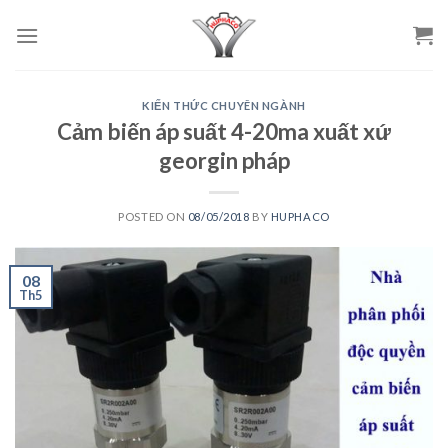
Skip
to
content
KIẾN THỨC CHUYÊN NGÀNH
Cảm biến áp suất 4-20ma xuất xứ
georgin pháp
POSTED ON
08/05/2018
BY
HUPHACO
08
Th5