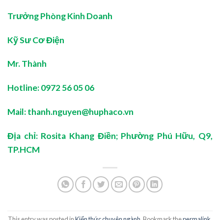
Trưởng Phòng Kinh Doanh
Kỹ
Sư
Cơ
Đ
iệ
n
Mr. Thành
Hotline: 0972 56 05 06
Mail:
thanh.nguyen@huphaco.vn
Địa chỉ: Rosita Khang Điền; Phường Phú Hữu, Q9,
TP.HCM
This entry was posted in
Kiến thức chuyên ngành
. Bookmark the
permalink
.