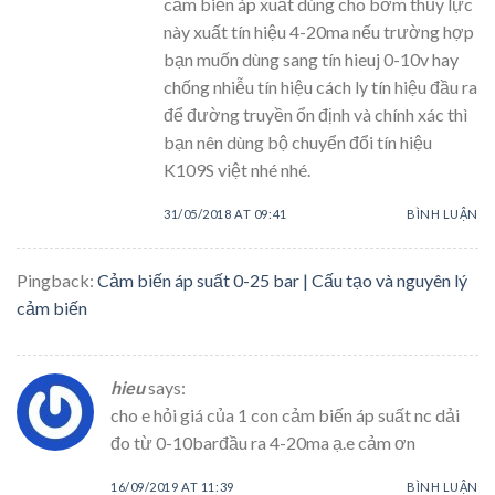
cảm biến áp xuất dùng cho bơm thủy lực
này xuất tín hiệu 4-20ma nếu trường hợp
bạn muốn dùng sang tín hieuj 0-10v hay
chống nhiễu tín hiệu cách ly tín hiệu đầu ra
để đường truyền ổn định và chính xác thì
bạn nên dùng bộ chuyển đổi tín hiệu
K109S việt nhé nhé.
31/05/2018 AT 09:41
BÌNH LUẬN
Pingback:
Cảm biến áp suất 0-25 bar | Cấu tạo và nguyên lý
cảm biến
hieu
says:
cho e hỏi giá của 1 con cảm biến áp suất nc dải
đo từ 0-10barđầu ra 4-20ma ạ.e cảm ơn
16/09/2019 AT 11:39
BÌNH LUẬN