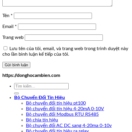
Tên
*
Email
*
Trang web
Lưu tên của tôi, email, và trang web trong trình duyệt này
cho lần bình luận kế tiếp của tôi.
https://donghocambien.com
Tìm
kiếm:
Bộ Chuyển Đổi Tín Hiệu
Bộ chuyển đổi tín hiệu pt100
Bộ chuyển đổi tín hiệu 4-20mA 0-10V
Bộ chuyển đổi Modbus RTU RS485
Bộ chia tín hiệu
Bộ chuyển đổi AC DC sang 4-20ma 0-10v
Bộ chuyển đổi tín hiệu ra relay