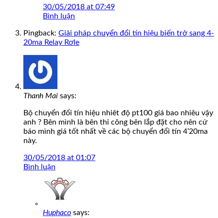
30/05/2018 at 07:49
Bình luận
Pingback:
Giải pháp chuyển đổi tín hiệu biến trở sang 4-
20ma Relay Rơle
Thanh Mai
says:
Bộ chuyển đổi tín hiệu nhiêt độ pt100 giá bao nhiêu vậy
anh ? Bên mình là bên thi công bên lắp đặt cho nên cứ
báo mình giá tốt nhất về các bộ chuyển đổi tín 4’20ma
này.
30/05/2018 at 01:07
Bình luận
Huphaco
says: