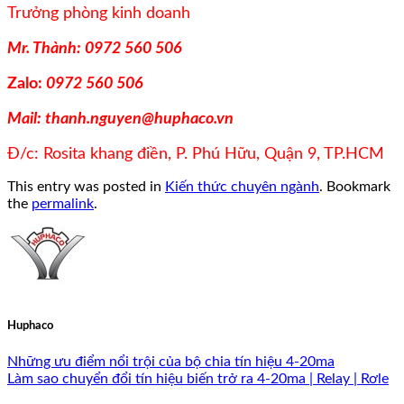
Trưởng phòng kinh doanh
Mr. Thành: 0972 560 506
Zalo:
0972 560 506
Mail: thanh.nguyen@huphaco.vn
Đ/c: Rosita khang điền, P. Phú Hữu, Quận 9, TP.HCM
This entry was posted in
Kiến thức chuyên ngành
. Bookmark
the
permalink
.
Huphaco
Những ưu điểm nổi trội của bộ chia tín hiệu 4-20ma
Làm sao chuyển đổi tín hiệu biến trở ra 4-20ma | Relay | Rơle