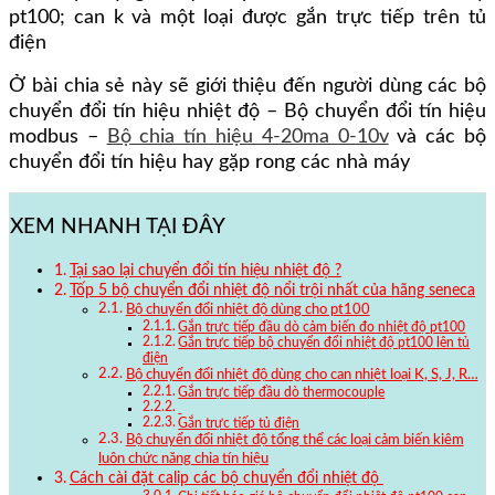
pt100; can k và một loại được gắn trực tiếp trên tủ
điện
Ở bài chia sẻ này sẽ giới thiệu đến người dùng các bộ
chuyển đổi tín hiệu nhiệt độ – Bộ chuyển đổi tín hiệu
modbus –
Bộ chia tín hiệu 4-20ma 0-10v
và các bộ
chuyển đổi tín hiệu hay gặp rong các nhà máy
XEM NHANH TẠI ĐÂY
Tại sao lại chuyển đổi tín hiệu nhiệt độ ?
Tốp 5 bộ chuyển đổi nhiệt độ nổi trội nhất của hãng seneca
Bộ chuyển đổi nhiệt độ dùng cho pt100
Gắn trực tiếp đầu dò cảm biến đo nhiệt độ pt100
Gắn trực tiếp bộ chuyển đổi nhiệt độ pt100 lên tủ
điện
Bộ chuyển đổi nhiệt độ dùng cho can nhiệt loại K, S, J, R…
Gắn trực tiếp đầu dò thermocouple
Gắn trực tiếp tủ điện
Bộ chuyển đổi nhiệt độ tổng thể các loại cảm biến kiêm
luôn chức năng chia tín hiệu
Cách cài đặt calip các bộ chuyển đổi nhiệt độ