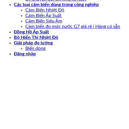
Các loại cảm biến dùng trong công nghiệp
Cảm Biến Nhiệt Độ
Cảm Biến Áp Suất
Cảm Biến Siêu Âm
Cảm biến đo mức nước G7 giá rẻ | Hàng có sẵn
Đồng Hồ Áp Suất
Bộ Hiển Thị Nhiệt Độ
Giải pháp đo lường
Biến dòng
Đăng nhập