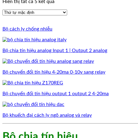
Hiển thị tất cả 5 kết quả
Bộ cách ly chống nhiễu
Bộ chia tín hiệu analog Input 1 | Output 2 analog
Bộ chuyển đổi tín hiệu 4-20ma 0-10v sang relay
Bộ chuyển đổi tín hiệu output 1 output 2 4-20ma
Bộ khuếch đại cách ly ngõ analog và relay
Bộ chia tín hiệu