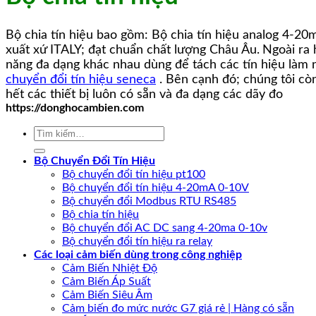
Bộ chia tín hiệu bao gồm: Bộ chia tín hiệu analog 4-20ma
xuất xứ ITALY; đạt chuẩn chất lượng Châu Âu.
Ngoài ra
năng đa dạng khác nhau dùng để tách các tín hiệu làm n
chuyển đổi tín hiệu seneca
. Bên cạnh đó; chúng tôi còn
hết các thiết bị luôn có sẵn và đa dạng các dãy đo
https://donghocambien.com
Tìm
kiếm:
Bộ Chuyển Đổi Tín Hiệu
Bộ chuyển đổi tín hiệu pt100
Bộ chuyển đổi tín hiệu 4-20mA 0-10V
Bộ chuyển đổi Modbus RTU RS485
Bộ chia tín hiệu
Bộ chuyển đổi AC DC sang 4-20ma 0-10v
Bộ chuyển đổi tín hiệu ra relay
Các loại cảm biến dùng trong công nghiệp
Cảm Biến Nhiệt Độ
Cảm Biến Áp Suất
Cảm Biến Siêu Âm
Cảm biến đo mức nước G7 giá rẻ | Hàng có sẵn