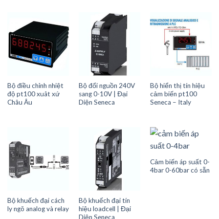
Bộ điều chỉnh nhiệt
Bộ đổi nguồn 240V
Bộ hiển thị tín hiệu
độ pt100 xuât xứ
sang 0-10V | Đại
cảm biến pt100
Châu Âu
Diện Seneca
Seneca – Italy
Cảm biến áp suất 0-
4bar 0-60bar có sẵn
Bộ khuếch đại cách
Bộ khuếch đại tín
ly ngõ analog và relay
hiệu loadcell | Đại
Diện Seneca