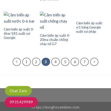
Cảm biến áp suất
sr1 hãng Georgin
Cảm biến áp suất 0-
xuất xứ pháp
6bar SR1 xuất xứ
Cảm biến áp suất 4-
Georgin
20ma chuẩn chống
cháy nổ G7
1
2
3
4
5
6
7
Chat Zalo
0931429989
https://donghocambien.com