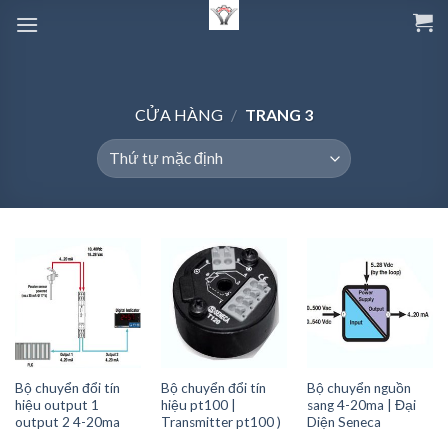
Skip
to
content
CỬA HÀNG
/
TRANG 3
Bộ chuyển đổi tín
Bộ chuyển đổi tín
Bộ chuyển nguồn
hiệu output 1
hiệu pt100 |
sang 4-20ma | Đại
output 2 4-20ma
Transmitter pt100 )
Diện Seneca